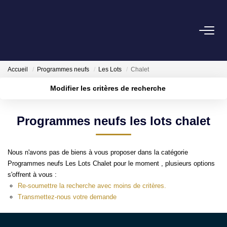
NOS BIENS
Accueil
Programmes neufs
Les Lots
Chalet
NOS SUCCÈS
Modifier les critères de recherche
Biens Vendus
Localisation
Type de bien
Surface min
Budget max
Programmes neufs les lots chalet
Biens Loués
Plus de critères
Créer une alerte
Nous n'avons pas de biens à vous proposer dans la catégorie
ESTIMATION
Programmes neufs Les Lots Chalet pour le moment , plusieurs options
s'offrent à vous :
NOTRE AGENCE
Re-soumettre la recherche avec moins de critères.
Transmettez-nous votre demande
NOUS CONTACTER