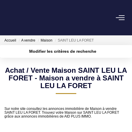
NOS BIENS
Accueil
A vendre
Maison
SAINT LEU LA FORET
NOS SUCCÈS
Modifier les critères de recherche
Biens Vendus
Localisation
Type de bien
Surface min
Budget max
Achat / Vente Maison SAINT LEU LA
Biens Loués
FORET - Maison a vendre à SAINT
Plus de critères
Créer une alerte
LEU LA FORET
ESTIMATION
NOTRE AGENCE
Sur notre site consultez les annonces immobilière de Maison à vendre
SAINT LEU LA FORET. Trouvez votre Maison sur SAINT LEU LA FORET
grâce aux annonces immobilières de AID PLUS IMMO.
NOUS CONTACTER