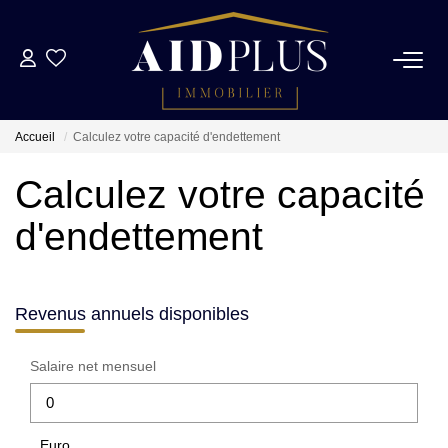
NOS BIENS
Accueil
Calculez votre capacité d'endettement
NOS SUCCÈS
Calculez votre capacité
Biens Vendus
d'endettement
Biens Loués
ESTIMATION
Revenus annuels disponibles
Salaire net mensuel
NOTRE AGENCE
NOUS CONTACTER
Euro