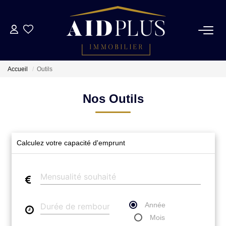
NOS BIENS
Accueil
Outils
NOS SUCCÈS
Nos Outils
Biens Vendus
Biens Loués
Calculez votre capacité d'emprunt
ESTIMATION
NOTRE AGENCE
Année
Mois
NOUS CONTACTER